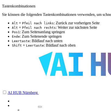
Tastenkombinationen
Sie können die folgenden Tastenkombinationen verwenden, um schnel
+
: Zurück zur vorherigen Seite
Alt
Pfeil nach links
+
: Weiter zur nächsten Seite
Alt
Pfeil nach rechts
: Zum Seitenanfang springen
Pos1
: Zum Seitenende springen
Ende
: Bildlauf nach unten
Leertaste
+
: Bildlauf nach oben
Shift
Leertaste
AI HUB Nürnberg
Über uns
Veranstaltungen
Angebotsformate