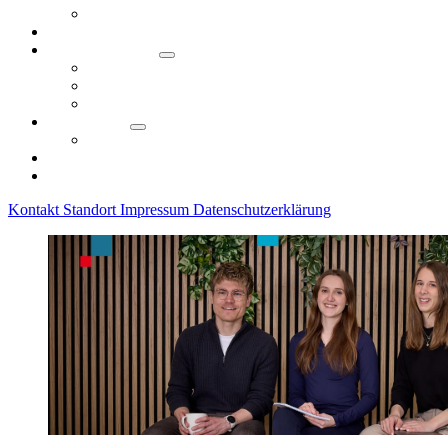
KI-Ringvorlesung
KI-Tag 2026
KI in der Region
Use Cases
Initiativen in Nürnberg
Unsere KI-Community
Technologie
KI Wiki
Fördermöglichkeiten
Downloads
Kontakt
Standort
Impressum
Datenschutzerklärung