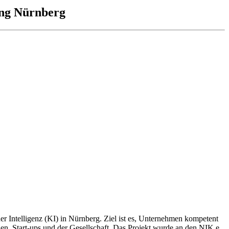
ung Nürnberg
r Intelligenz (KI) in Nürnberg. Ziel ist es, Unternehmen kompetent
, Start-ups und der Gesellschaft. Das Projekt wurde an den NIK e.