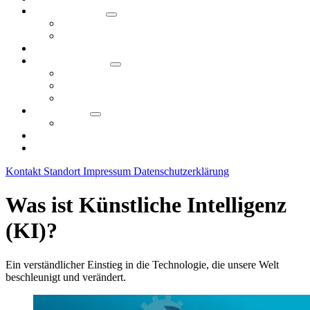
Veranstaltungen
Angebotsformate
KI-Ringvorlesung
KI-Tag 2026
KI in der Region
Use Cases
Initiativen in Nürnberg
Unsere KI-Community
Technologie
KI Wiki
Fördermöglichkeiten
Downloads
Kontakt
Standort
Impressum
Datenschutzerklärung
Was ist Künstliche Intelligenz
(KI)?
Ein verständlicher Einstieg in die Technologie, die unsere Welt
beschleunigt und verändert.