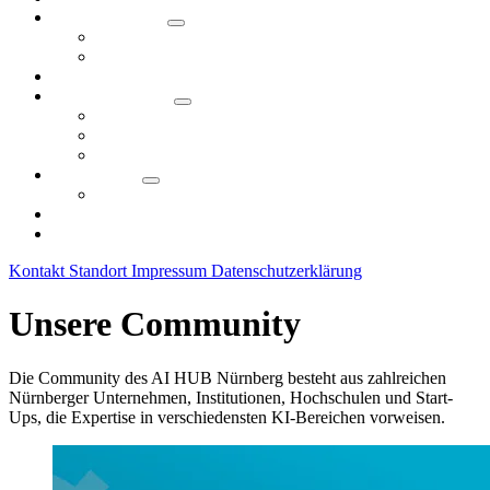
Veranstaltungen
Angebotsformate
KI-Ringvorlesung
KI-Tag 2026
KI in der Region
Use Cases
Initiativen in Nürnberg
Unsere KI-Community
Technologie
KI Wiki
Fördermöglichkeiten
Downloads
Kontakt
Standort
Impressum
Datenschutzerklärung
Unsere Community
Die Community des AI HUB Nürnberg besteht aus zahlreichen
Nürnberger Unternehmen, Institutionen, Hochschulen und Start-
Ups, die Expertise in verschiedensten KI-Bereichen vorweisen.