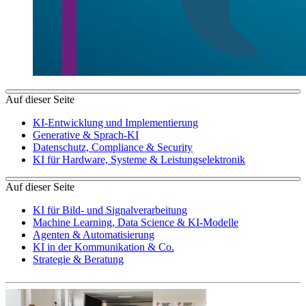
Auf dieser Seite
KI-Entwicklung und Implementierung
Generative & Sprach-KI
Datenschutz, Compliance & Security
KI für Hardware, Systeme & Leistungselektronik
Auf dieser Seite
KI für Bild- und Signalverarbeitung
Machine Learning, Data Science & KI-Modelle
Agenten & Automatisierung
KI in der Kommunikation & Co.
Strategie & Beratung