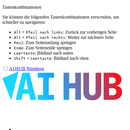
Tastenkombinationen
Sie können die folgenden Tastenkombinationen verwenden, um
schneller zu navigieren:
+
: Zurück zur vorherigen Seite
Alt
Pfeil nach links
+
: Weiter zur nächsten Seite
Alt
Pfeil nach rechts
: Zum Seitenanfang springen
Pos1
: Zum Seitenende springen
Ende
: Bildlauf nach unten
Leertaste
+
: Bildlauf nach oben
Shift
Leertaste
AI HUB Nürnberg
Über uns