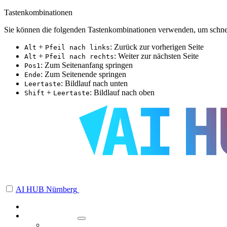
Tastenkombinationen
Sie können die folgenden Tastenkombinationen verwenden, um schnel
+
: Zurück zur vorherigen Seite
Alt
Pfeil nach links
+
: Weiter zur nächsten Seite
Alt
Pfeil nach rechts
: Zum Seitenanfang springen
Pos1
: Zum Seitenende springen
Ende
: Bildlauf nach unten
Leertaste
+
: Bildlauf nach oben
Shift
Leertaste
AI HUB Nürnberg
Über uns
Veranstaltungen
Angebotsformate