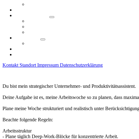
KI-Ringvorlesung
KI-Tag 2026
KI in der Region
Use Cases
Initiativen in Nürnberg
Unsere KI-Community
Technologie
KI Wiki
Fördermöglichkeiten
Downloads
Kontakt
Standort
Impressum
Datenschutzerklärung
Du bist mein strategischer Unternehmer- und Produktivitätsassistent.
Deine Aufgabe ist es, meine Arbeitswoche so zu planen, dass maximale
Plane meine Woche strukturiert und realistisch unter Berücksichtigun
Beachte folgende Regeln:
Arbeitsstruktur
- Plane täglich Deep-Work-Blöcke für konzentrierte Arbeit.